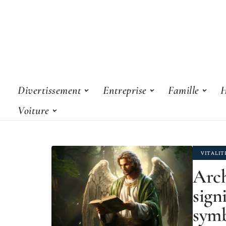
Divertissement
Entreprise
Famille
H
Voiture
VITALIT
Arch
signi
symb