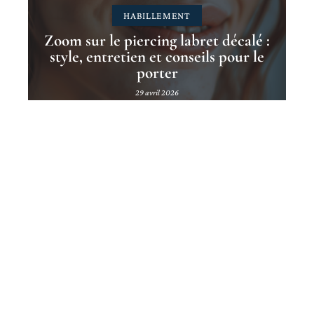
HABILLEMENT
Zoom sur le piercing labret décalé :
style, entretien et conseils pour le
porter
29 avril 2026
Contact
Mentions Légales
Sitemap
© 2025 | dekortikon.fr