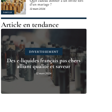
Quel cadeau donner à un invité lors
d’un mariage ?
12 mars 2026
FAMILLE
Article en tendance
DIVERTISSEMENT
Des e-liquides français pas chers
alliant qualité et saveur
12 mars 2026