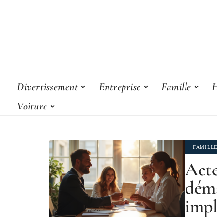
Divertissement
Entreprise
Famille
H
Voiture
FAMILL
Acte
déma
impl